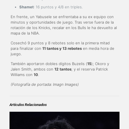
Shamet
: 16 puntos y 4/8 en triples.
En frente, un Yabusele se enfrentaba a su ex equipo con
minutos y oportunidades de juego. Tras verse fuera de la
rotación de los Knicks, recalar en los Bulls le ha devuelto al
mapa de la NBA.
Cosechó 9 puntos y 8 rebotes solo en la primera mitad
para finalizar con
11 tantos y 13 rebotes
en media hora de
juego.
También aportaron dobles dígitos Buzelis (
15
); Okoro y
Jalen Smith, ambos con
12
tantos
; y el reserva Patrick
Williams con
10
.
(Fotografía de portada: Imagn Images)
Artículos Relacionados