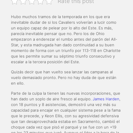
Rate this post
Hubo muchos tramos de la temporada en los que era
inevitable dudar de si los Cavaliers volverían a lucir como
un equipo capaz de pelear por lo alto del Este. Es más,
parecía inevitable pensar que no. Pero los de Ohio
empezaron a enderezar el rumbo antes del parón del All-
Star, y esta madrugada han dado continuidad a su buen
momento de forma con un triunfo por 113-118 en Charlotte
que les permite sumar su séptimo triunfo consecutivo y
escalar a la tercera posición del Este.
Quizás decir que han vuelto sea lanzar las campanas al
vuelo demasiado pronto. Pero no hay duda de que están
en ello.
Parte de la culpa la tienen las nuevas incorporaciones, que
han dado un soplo de aire fresco al equipo.
James Harden
,
con 18 puntos y 8 asistencias, demostró una vez más su
capacidad para encajar en cualquier sistema pese a la fama
que le precede, y Keon Ellis, con su agresividad defensiva
que tan desaprovechada estaba en Sacramento, cambió el
choque cada vez que pisó el parqué y se fue con un +19
en los 23 minutos que jugó. Aunque el líder a la hora de la