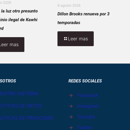
to 2026
6 agosto 2026
 la luz otro presunto
Dillon Brooks renueva por 3
inio ilegal de Kawhi
temporadas
rd
Leer mas
Leer mas
SOTROS
REDES SOCIALES
ESTRA HISTORIA
→
Facebook
LÍTICAS DE DATOS
→
Instagram
→
Youtube
LÍTICAS DE PRIVACIDAD
→
Twitter