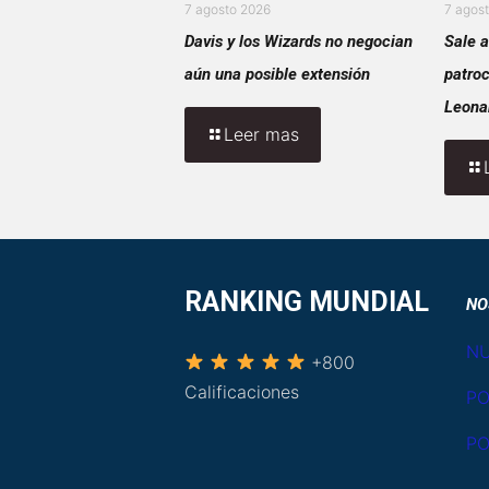
7 agosto 2026
7 agos
Davis y los Wizards no negocian
Sale a
aún una posible extensión
patroc
Leona
Leer mas
RANKING MUNDIAL
NO
NU
+800
Calificaciones
PO
PO