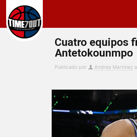
Cuatro equipos f
Antetokounmpo
Publicado por
Andrea Martinez
a