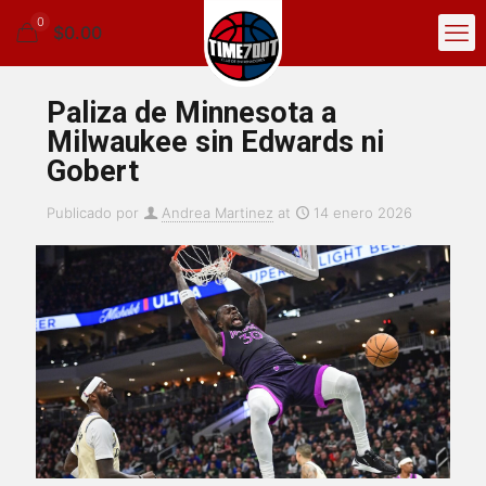
0
$0.00
Paliza de Minnesota a
Milwaukee sin Edwards ni
Gobert
Publicado por
Andrea Martinez
at
14 enero 2026