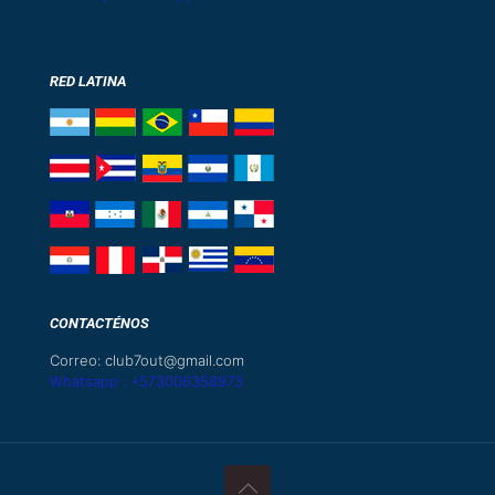
RED LATINA
CONTACTÉNOS
Correo: club7out@gmail.com
Whatsapp : +573006358973