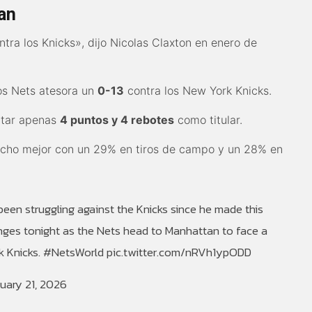
an
tra los Knicks», dijo Nicolas Claxton en enero de
los Nets atesora un
0-13
contra los New York Knicks.
rtar apenas
4 puntos y 4 rebotes
como titular.
ucho mejor con un 29% en tiros de campo y un 28% en
een struggling against the Knicks since he made this
anges tonight as the Nets head to Manhattan to face a
k Knicks.
#NetsWorld
pic.twitter.com/nRVh1ypODD
uary 21, 2026