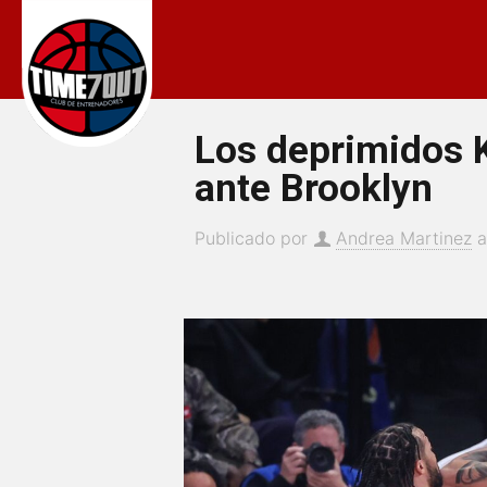
Los deprimidos K
ante Brooklyn
Publicado por
Andrea Martinez
a