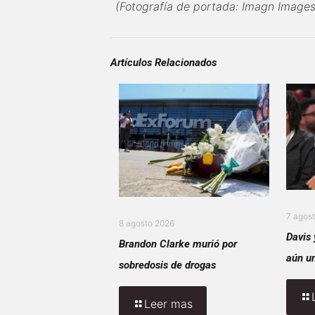
(Fotografía de portada: Imagn Images
Artículos Relacionados
7 agos
8 agosto 2026
Davis 
Brandon Clarke murió por
aún u
sobredosis de drogas
Leer mas