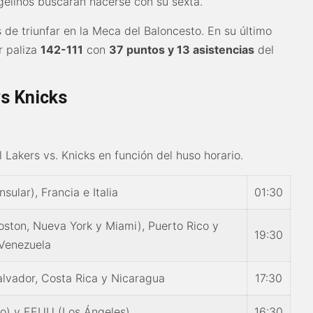
ngelinos buscarán hacerse con su sexta.
 de triunfar en la Meca del Baloncesto. En su último
r paliza
142-111
con
37 puntos y 13 asistencias
del
vs Knicks
el Lakers vs. Knicks en función del huso horario.
sular), Francia e Italia
01:30
ston, Nueva York y Miami), Puerto Rico y
19:30
Venezuela
Salvador, Costa Rica y Nicaragua
17:30
co) y EEUU (Los Ángeles)
16:30