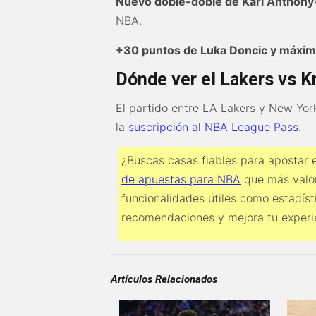
Nuevo doble-doble de Karl Anthon
NBA.
+30 puntos de Luka Doncic y máxim
Dónde ver el Lakers vs K
El partido entre LA Lakers y New Yor
la
suscripción al NBA League Pass
.
¿Buscas casas fiables para apostar
de apuestas para NBA
que más valor
funcionalidades útiles como estadíst
recomendaciones y mejora tu experi
Artículos Relacionados