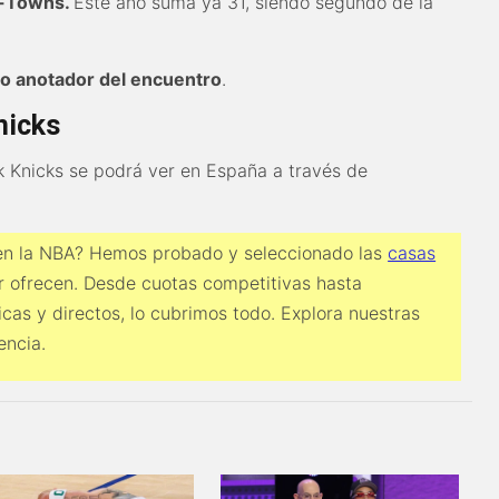
y-Towns.
Este año suma ya 31, siendo segundo de la
o anotador del encuentro
.
nicks
k Knicks se podrá ver en España a través de
 en la NBA? Hemos probado y seleccionado las
casas
 ofrecen. Desde cuotas competitivas hasta
icas y directos, lo cubrimos todo. Explora nuestras
encia.