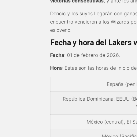
victorias consecutivas
, y ante los a
Doncic y los suyos llegarán con ganas
encuentro vencieron a los Wizards po
esloveno.
Fecha y hora del Lakers 
Fecha
: 01 de febrero de 2026.
Hora
: Estas son las horas de inicio d
España (penin
República Dominicana, EEUU (Bo
México (central), El 
México (Pacífi