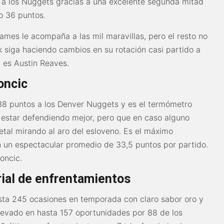
 a los Nuggets gracias a una excelente segunda mitad
lo 36 puntos.
ames le acompaña a las mil maravillas, pero el resto no
ck siga haciendo cambios en su rotación casi partido a
a es Austin Reaves.
oncic
38 puntos a los Denver Nuggets y es el termómetro
 estar defendiendo mejor, pero que en caso alguno
etal mirando al aro del esloveno. Es el máximo
 un espectacular promedio de 33,5 puntos por partido.
oncic.
rial de enfrentamientos
hasta 245 ocasiones en temporada con claro sabor oro y
llevado en hasta 157 oportunidades por 88 de los