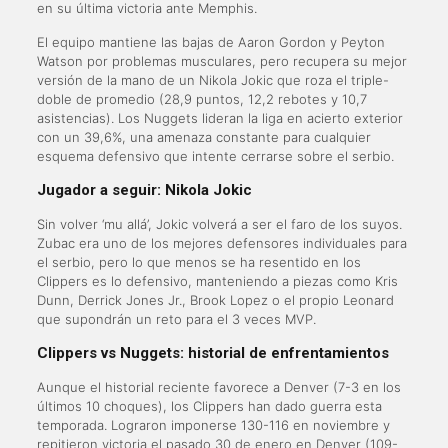
en su última victoria ante Memphis.
El equipo mantiene las bajas de Aaron Gordon y Peyton
Watson por problemas musculares, pero recupera su mejor
versión de la mano de un Nikola Jokic que roza el triple-
doble de promedio (28,9 puntos, 12,2 rebotes y 10,7
asistencias). Los Nuggets lideran la liga en acierto exterior
con un 39,6%, una amenaza constante para cualquier
esquema defensivo que intente cerrarse sobre el serbio.
Jugador a seguir:
Nikola Jokic
Sin volver ‘mu allá’, Jokic volverá a ser el faro de los suyos.
Zubac era uno de los mejores defensores individuales para
el serbio, pero lo que menos se ha resentido en los
Clippers es lo defensivo, manteniendo a piezas como Kris
Dunn, Derrick Jones Jr., Brook Lopez o el propio Leonard
que supondrán un reto para el 3 veces MVP.
Clippers vs Nuggets: historial de enfrentamientos
Aunque el historial reciente favorece a Denver (7-3 en los
últimos 10 choques), los Clippers han dado guerra esta
temporada. Lograron imponerse 130-116 en noviembre y
repitieron victoria el pasado 30 de enero en Denver (109-