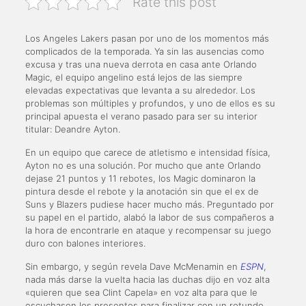
Rate this post
Los Angeles Lakers pasan por uno de los momentos más
complicados de la temporada. Ya sin las ausencias como
excusa y tras una nueva derrota en casa ante Orlando
Magic, el equipo angelino está lejos de las siempre
elevadas expectativas que levanta a su alrededor. Los
problemas son múltiples y profundos, y uno de ellos es su
principal apuesta el verano pasado para ser su interior
titular: Deandre Ayton.
En un equipo que carece de atletismo e intensidad física,
Ayton no es una solución. Por mucho que ante Orlando
dejase 21 puntos y 11 rebotes, los Magic dominaron la
pintura desde el rebote y la anotación sin que el ex de
Suns y Blazers pudiese hacer mucho más. Preguntado por
su papel en el partido, alabó la labor de sus compañeros a
la hora de encontrarle en ataque y recompensar su juego
duro con balones interiores.
Sin embargo, y según revela Dave McMenamin en
ESPN
,
nada más darse la vuelta hacia las duchas dijo en voz alta
«quieren que sea Clint Capela» en voz alta para que le
escuchasen los presentes para finalizar con un rotundo