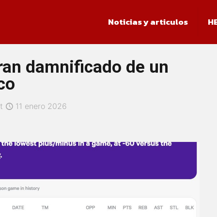
Noticias y articulos
H
ran damnificado de un
co
t
11 enero 2026