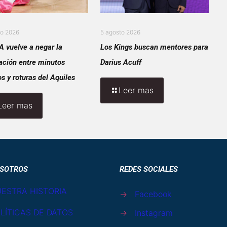
to 2026
5 agosto 2026
A vuelve a negar la
Los Kings buscan mentores para
ación entre minutos
Darius Acuff
s y roturas del Aquiles
Leer mas
Leer mas
SOTROS
REDES SOCIALES
ESTRA HISTORIA
→
Facebook
LÍTICAS DE DATOS
→
Instagram