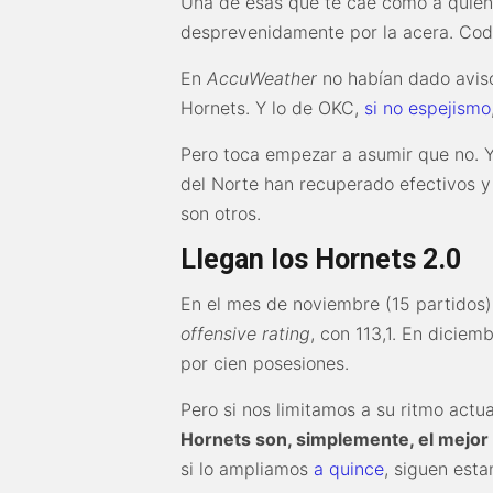
Una de esas que te cae como a quien
desprevenidamente por la acera. Cody
En
AccuWeather
no habían dado aviso
Hornets. Y lo de OKC,
si no espejismo
Pero toca empezar a asumir que no. Y
del Norte han recuperado efectivos y 
son otros.
Llegan los Hornets 2.0
En el mes de noviembre (15 partidos)
offensive rating
, con 113,1. En diciem
por cien posesiones.
Pero si nos limitamos a su ritmo actu
Hornets son, simplemente, el mejor 
si lo ampliamos
a quince
, siguen esta