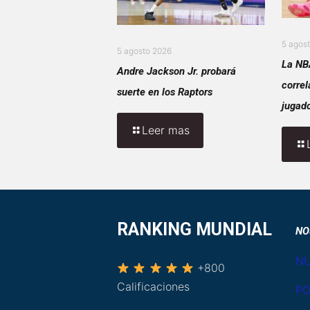
5 agos
5 agosto 2026
La NB
Andre Jackson Jr. probará
correl
suerte en los Raptors
jugado
Leer mas
RANKING MUNDIAL
NO
NU
+800
Calificaciones
PO