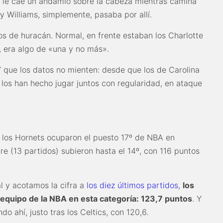
 le cae un andamio sobre la cabeza mientras camina
 Williams, simplemente, pasaba por allí.
s de huracán. Normal, en frente estaban los Charlotte
, era algo de «una y no más».
 que los datos no mienten: desde que los de Carolina
los han hecho jugar juntos con regularidad, en ataque
 los Hornets ocuparon el puesto 17º de NBA en
bre (13 partidos) subieron hasta el 14º, con 116 puntos
al y acotamos la cifra a
los diez últimos partidos
,
los
equipo de la NBA en esta categoría: 123,7 puntos
. Y
ndo ahí, justo tras los Celtics, con 120,6.